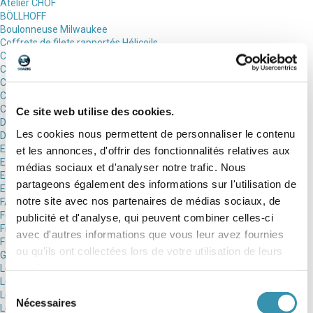
Atelier CHOF
BÖLLHOFF
Boulonneuse Milwaukee
Coffrets de filets rapportés Hélicoils
COMBI-SYSTEME QUICK-LOK™ MILWAUKEE
Compresseur Milwaukee
Conditions de commande B2B/B2C quincaillerie
Conditions générales de vente
Contact
Ce site web utilise des cookies.
Décapeur thermique Milwaukee
Les cookies nous permettent de personnaliser le contenu
Dossier technique visserie
Enceinte connectée
et les annonces, d'offrir des fonctionnalités relatives aux
ESPACE JARDIN MILWAUKEE
médias sociaux et d'analyser notre trafic. Nous
Espace SDIS 35
partageons également des informations sur l'utilisation de
Et si la clé de vos projets reposait sur une histoire de confiance ?
notre site avec nos partenaires de médias sociaux, de
FAQ E-SERVICES MILWAUKEE
Fer à souder Milwaukee
publicité et d'analyse, qui peuvent combiner celles-ci
Filets rapportés HELICOIL plus
avec d'autres informations que vous leur avez fournies
Foire aux questions
ou qu'ils ont collectées lors de votre utilisation de leurs
Goupilles et clavettes
services.
Les aspirateurs
Les lampes projecteurs Milwaukee
Sélection
Les lampes, projecteurs
Nécessaires
du
Les meuleuses droite Milwaukee