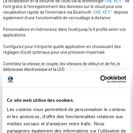
La localisation et la sécurité de l’outil via la technologie
ONE-KEY™
se
font grâce à l’enregistrement des données sur le cloud pour une
visualisation rapide de l’inventaire via Bluetooth.
ONE-KEY™
dispose
également d’une fonctionnalité de verrouillage à distance.
Personnalisez et mémorisez dans l’outil jusqu’à 4 profils selon vos
applications.
Configurez pour n’importe quelle application en choisissant des
réglages d’outil optimaux pour une précision maximale.
Contrôlez la vitesse, le couple, les vitesses de début et de fin, le
débrayage électronique et la LED.
Clip de ceinture réversible en métal pour accrocher votre outil
rapidement et facilement.
Système de batterie rétrocompatible : fonctionne avec toutes les
Ce site web utilise des cookies.
batteries MILWAUKEE®
M18™
.
Les cookies nous permettent de personnaliser le contenu
et les annonces, d'offrir des fonctionnalités relatives aux
médias sociaux et d'analyser notre trafic. Nous
partageons également des informations sur l'utilisation de