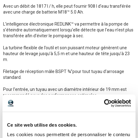
Avec un débit de 1817 l / h, elle peut fournir 908 l d’eau transférée
avec une charge de batterie M18™ 5.0 Ah.
L’intelligence électronique REDLINK™ va permettre à la pompe de
s’éteindre automatiquement lorsqu’elle détecte que l’eau n’est plus
transférée afin d’éviter le pompage à sec.
La turbine flexible de l’outil et son puissant moteur génèrent une
hauteur de levage jusqu’à 5,5 m et une hauteur de tête jusqu’à 23
m.
Filetage de réception mâle BSPT ¾”pour tout tuyau d’arrosage
standard.
Pour l’entrée, un tuyau avec un diamètre intérieur de 19 mm est
recommandé pour des performances optimales.
S’utilise pour l’eau claire sans débris.
Système de batterie flexible : C’est pourquoi elle fonctionne avec
Ce site web utilise des cookies.
toutes les
batteries M18™
MILWAUKEE®
Les cookies nous permettent de personnaliser le contenu