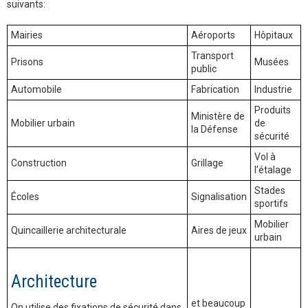
suivants:
Mairies
Aéroports
Hôpitaux
Transport
Prisons
Musées
public
Automobile
Fabrication
Industrie
Produits
Ministère de
Mobilier urbain
de
la Défense
sécurité
Vol à
Construction
Grillage
l’étalage
Stades
Écoles
Signalisation
sportifs
Mobilier
Quincaillerie architecturale
Aires de jeux
urbain
Architecture
et beaucoup
On utilise des fixations de sécurité dans