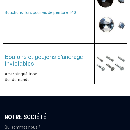
Bouchons Torx pour vis de penture T40
Boulons et goujons d’ancrage
inviolables
Acier zingué, inox
Sur demande
NOTRE SOCIÉTÉ
Qui sommes nous ?