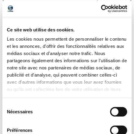
clotures grillagées
ARMOUR RING®
Ce site web utilise des cookies.
CAPOTAGE DE TETES DE VIS
Les cookies nous permettent de personnaliser le contenu
OU D’ECROUS
et les annonces, d'offrir des fonctionnalités relatives aux
médias sociaux et d'analyser notre trafic. Nous
INOX A2 OU ACIER
partageons également des informations sur l'utilisation de
A frapper par-dessus la tête de vis ou l’écrou
Permet de protéger des installations déjà
notre site avec nos partenaires de médias sociaux, de
existantes.
publicité et d'analyse, qui peuvent combiner celles-ci
avec d'autres informations que vous leur avez fournies
ou qu'ils ont collectées lors de votre utilisation de leurs
Ecrou relieur Torx à téton
services.
INOX A2
Sélection
Sur demande
Nécessaires
du
consentement
Vis tête hexagonale creuse Torx
Préférences
à téton,