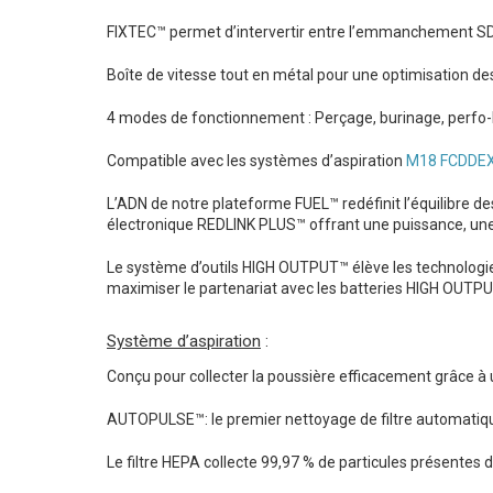
FIXTEC™ permet d’intervertir entre l’emmanchement S
Boîte de vitesse tout en métal pour une optimisation d
4 modes de fonctionnement : Perçage, burinage, perfo-bu
Compatible avec les systèmes d’aspiration
M18 FCDDE
L’ADN de notre plateforme FUEL™ redéfinit l’équilibre 
électronique REDLINK PLUS™ offrant une puissance, une
Le système d’outils HIGH OUTPUT™ élève les technolog
maximiser le partenariat avec les batteries HIGH OUTP
Système d’aspiration
:
Conçu pour collecter la poussière efficacement grâce à 
AUTOPULSE™: le premier nettoyage de filtre automatique i
Le filtre HEPA collecte 99,97 % de particules présentes da