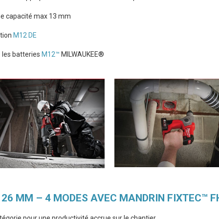
 une capacité max 13 mm
tion
M12 DE
 les batteries
M12™
MILWAUKEE®
us 26 MM – 4 MODES AVEC MANDRIN FIXTEC™ F
tégorie pour une productivité accrue sur le chantier.