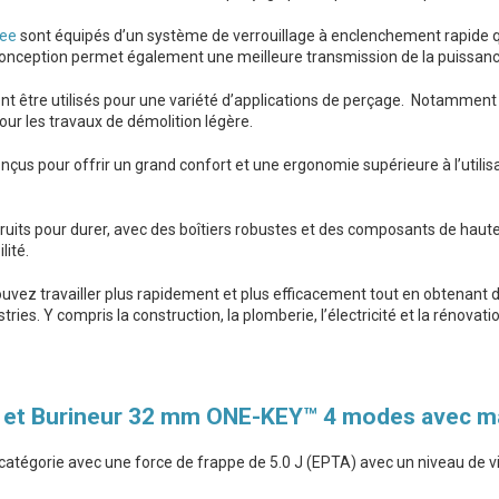
kee
sont équipés d’un système de verrouillage à enclenchement rapide q
e conception permet également une meilleure transmission de la puissa
t être utilisés pour une variété d’applications de perçage. Notamment pou
pour les travaux de démolition légère.
nçus pour offrir un grand confort et une ergonomie supérieure à l’utilisa
uits pour durer, avec des boîtiers robustes et des composants de haute qu
lité.
ouvez travailler plus rapidement et plus efficacement tout en obtenant des
s. Y compris la construction, la plomberie, l’électricité et la rénovatio
s et Burineur 32 mm ONE-KEY™ 4 modes avec 
 catégorie avec une force de frappe de 5.0 J (EPTA) avec un niveau de vi