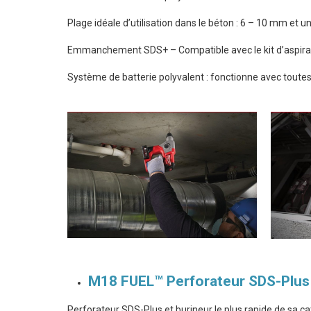
Plage idéale d’utilisation dans le béton : 6 – 10 mm et
Emmanchement SDS+ – Compatible avec le kit d’aspira
Système de batterie polyvalent : fonctionne avec toutes
M18 FUEL™ Perforateur SDS-Pl
Perforateur SDS-Plus et burineur le plus rapide de sa ca