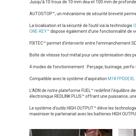
Jusqu’à 10 trous de 10 mm de⌀ et 100 mm de profond
AUTOSTOP™, un mécanisme de sécurité breveté permettant 
La localisation et la sécurité de l’outil via la technologie
O
ONE-KEY™
dispose également d’une fonctionnalité de ve
FIXTEC™ permet d’intervertir entre l’emmanchement S
Boîte de vitesse tout métal pour une optimisation des 
4 modes de fonctionnement : Perçage, burinage, perfo-bu
Compatible avec le système d’aspiration
M18 FPDDEXL
L’ADN de notre plateforme FUEL™ redéfinit l’équilibre 
électronique REDLINK PLUS™ offrant une puissance, une
Le système d’outils HIGH OUTPUT™ élève les technolog
maximiser le partenariat avec les batteries HIGH OUTP