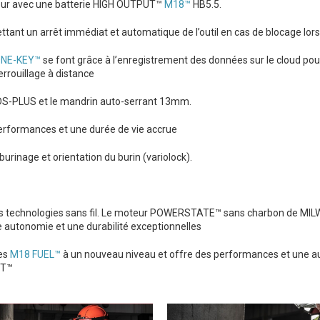
eur avec une batterie HIGH OUTPUT™
M18™
HB5.5.
un arrêt immédiat et automatique de l’outil en cas de blocage lors de l
NE-KEY™
se font grâce à l’enregistrement des données sur le cloud pour 
rrouillage à distance
DS-PLUS et le mandrin auto-serrant 13mm.
performances et une durée de vie accrue
rinage et orientation du burin (variolock).
des technologies sans fil. Le moteur POWERSTATE™ sans charbon de MILW
 autonomie et une durabilité exceptionnelles
ies
M18 FUEL™
à un nouveau niveau et offre des performances et une a
UT™