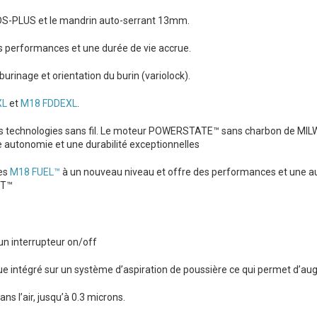
DS-PLUS et le mandrin auto-serrant 13mm.
es performances et une durée de vie accrue.
rinage et orientation du burin (variolock).
XL
et
M18 FDDEXL
.
des technologies sans fil. Le moteur POWERSTATE™ sans charbon de MILW
 autonomie et une durabilité exceptionnelles
ies
M18 FUEL™
à un nouveau niveau et offre des performances et une a
UT™
un interrupteur on/off
ntégré sur un système d’aspiration de poussière ce qui permet d’augment
ns l’air, jusqu’à 0.3 microns.