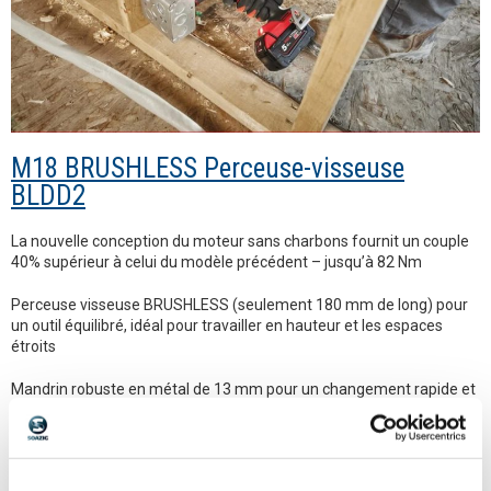
M18 BRUSHLESS Perceuse-visseuse
BLDD2
La nouvelle conception du moteur sans charbons fournit un couple
40% supérieur à celui du modèle précédent – jusqu’à 82 Nm
Perceuse visseuse BRUSHLESS (seulement 180 mm de long) pour
un outil équilibré, idéal pour travailler en hauteur et les espaces
étroits
Mandrin robuste en métal de 13 mm pour un changement rapide et
une meilleure préhension des embouts
L’électronique REDLINK™ protège la batterie et l’outil contre les
surcharges et les surchauffes pour une meilleure durée de vie de