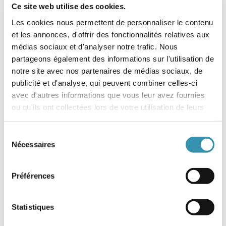
l’ensemble
Ce site web utilise des cookies.
La batterie REDLITHIUM™ offre une performance supérieure,
Les cookies nous permettent de personnaliser le contenu
l’alliance entre l’électronique de la batterie et la performance de
et les annonces, d'offrir des fonctionnalités relatives aux
l’outil permet d’offrir plus d’autonomie ainsi qu’une meilleure durée
médias sociaux et d'analyser notre trafic. Nous
de vie de la batterie
partageons également des informations sur l'utilisation de
Vitesse optimisée pour un perçage et une fixation plus rapide (0 –
notre site avec nos partenaires de médias sociaux, de
550/0 – 1800 tr/min)
publicité et d'analyse, qui peuvent combiner celles-ci
avec d'autres informations que vous leur avez fournies
Indicateur de charge et éclairage LED
ou qu'ils ont collectées lors de votre utilisation de leurs
Clip de ceinture réversible en métal pour accrocher votre outil
services.
rapidement et facilement
Sélection
Nécessaires
du
Système de batterie flexible : fonctionne avec toutes les batteries
MILWAUKEE®
M18™
consentement
Préférences
Statistiques