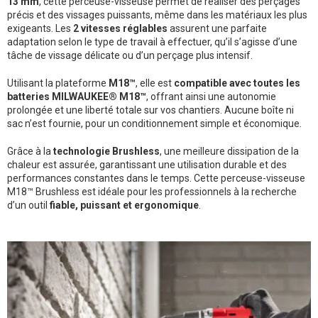
13 mm
, cette perceuse-visseuse permet de réaliser des perçages
précis et des vissages puissants, même dans les matériaux les plus
exigeants. Les
2 vitesses réglables
assurent une parfaite
adaptation selon le type de travail à effectuer, qu’il s’agisse d’une
tâche de vissage délicate ou d’un perçage plus intensif.
Utilisant la plateforme
M18™
, elle est
compatible avec toutes les
batteries MILWAUKEE® M18™
, offrant ainsi une autonomie
prolongée et une liberté totale sur vos chantiers. Aucune boîte ni
sac n’est fournie, pour un conditionnement simple et économique.
Grâce à la
technologie Brushless
, une meilleure dissipation de la
chaleur est assurée, garantissant une utilisation durable et des
performances constantes dans le temps. Cette perceuse-visseuse
M18™ Brushless est idéale pour les professionnels à la recherche
d’un outil
fiable, puissant et ergonomique
.