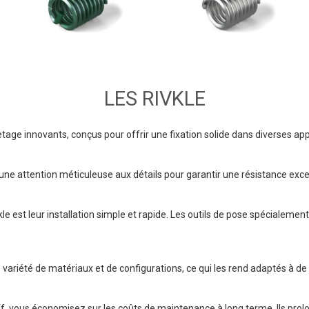
LES RIVKLE
tage innovants, conçus pour offrir une fixation solide dans diverses appl
une attention méticuleuse aux détails pour garantir une résistance except
e est leur installation simple et rapide. Les outils de pose spécialemen
 variété de matériaux et de configurations, ce qui les rend adaptés à de
off, vous économisez sur les coûts de maintenance à long terme. Ils pro