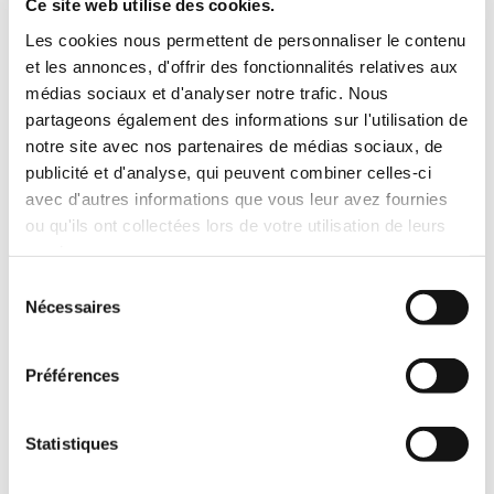
Ce site web utilise des cookies.
Les cookies nous permettent de personnaliser le contenu
Référence :
et les annonces, d'offrir des fonctionnalités relatives aux
4341 6X 16
Norme :
DIN
médias sociaux et d'analyser notre trafic. Nous
DIN :
966
partageons également des informations sur l'utilisation de
ISO :
notre site avec nos partenaires de médias sociaux, de
Matière :
ZINGUE
publicité et d'analyse, qui peuvent combiner celles-ci
Filetage :
avec d'autres informations que vous leur avez fournies
Classe :
4,6
ou qu'ils ont collectées lors de votre utilisation de leurs
Diamètre :
6
services.
Longueur :
16
Stock :
Pas en stock, mais peut être commandé
Sélection
Nécessaires
du
7,51
€ HT
consentement
9,01
€ TTC
/ cent
Préférences
Statistiques
Référence :
4341 6X 30
Norme :
DIN