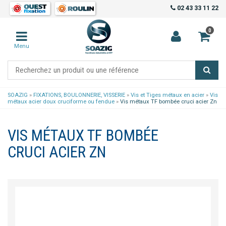
02 43 33 11 22
0
Menu
SOAZIG
»
FIXATIONS, BOULONNERIE, VISSERIE
»
Vis et Tiges métaux en acier
»
Vis
métaux acier doux cruciforme ou fendue
»
Vis métaux TF bombée cruci acier Zn
VIS MÉTAUX TF BOMBÉE
CRUCI ACIER ZN