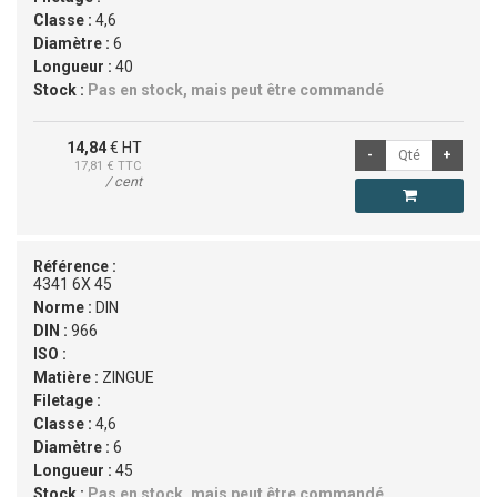
Classe :
4,6
Diamètre :
6
Longueur :
40
Stock :
Pas en stock, mais peut être commandé
14,84
€ HT
17,81
€ TTC
/ cent
Référence :
4341 6X 45
Norme :
DIN
DIN :
966
ISO :
Matière :
ZINGUE
Filetage :
Classe :
4,6
Diamètre :
6
Longueur :
45
Stock :
Pas en stock, mais peut être commandé