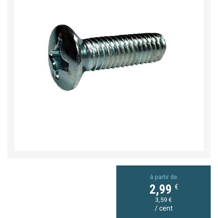
à partir de
€
2,99
3,59 €
/ cent