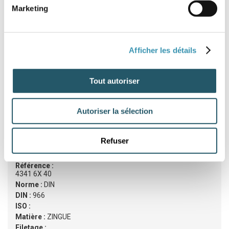
Marketing
DIN :
966
ISO :
Matière :
ZINGUE
Filetage :
Afficher les détails
Classe :
4,6
Diamètre :
6
Longueur :
30
Tout autoriser
Stock :
Pas en stock, mais peut être commandé
Autoriser la sélection
11,46
€ HT
13,75
€ TTC
/ cent
Refuser
Référence :
4341 6X 40
Norme :
DIN
DIN :
966
ISO :
Matière :
ZINGUE
Filetage :