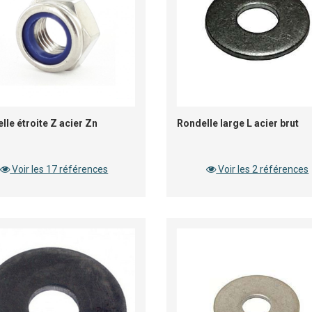
lle étroite Z acier Zn
Rondelle large L acier brut
Voir les 17 références
Voir les 2 références