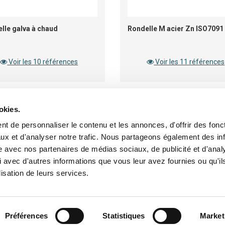
lle galva à chaud
Rondelle M acier Zn ISO7091
Voir les 10 références
Voir les 11 références
okies.
t de personnaliser le contenu et les annonces, d'offrir des fonct
SERVICES
I
ux et d'analyser notre trafic. Nous partageons également des in
site avec nos partenaires de médias sociaux, de publicité et d'anal
Ouvrir un compte
Li
 avec d'autres informations que vous leur avez fournies ou qu'il
Base documentaire
Co
lisation de leurs services.
Co
Ga
Préférences
Statistiques
Market