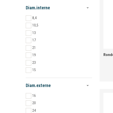
Diam.interne
8,4
10,5
13
17
21
Ronde
19
23
15
25
28
Diam.externe
31
16
6,4
20
200HV ZN 8.4
24