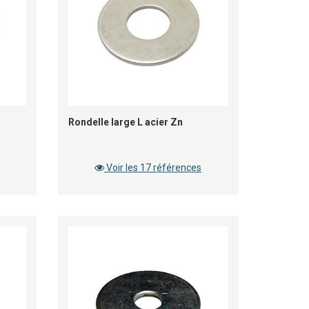
Rondelle large L acier Zn
Voir les 17 références