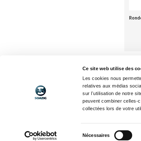
66
72
Ronde
92
Ce site web utilise des co
Les cookies nous permetten
NOTRE SOCIÉTÉ
relatives aux médias socia
sur l'utilisation de notre 
Qui sommes nous ?
peuvent combiner celles-ci
Nous trouver
collectées lors de votre uti
Actualités
Sélection
Nécessaires
du