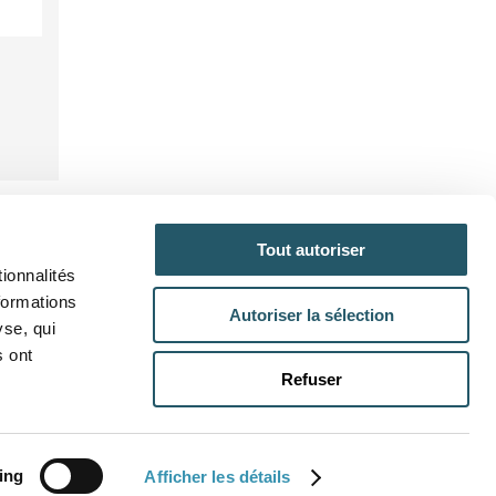
Tout autoriser
ionnalités
NFORMATIONS
formations
Autoriser la sélection
yse, qui
stes métiers et sélections
s ont
nditions générales de vente
Refuser
nditions de livraison
ranties
ing
Afficher les détails
Mentions légales
Réalisation:
Hastone et Ten