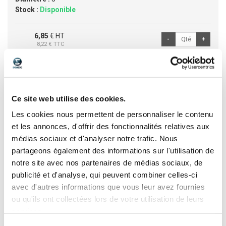
Stock :
Disponible
6,85
€ HT
8,22
€ TTC
/ cent
Référence :
5730 9X
Ce site web utilise des cookies.
Diamètre :
9
Les cookies nous permettent de personnaliser le contenu
Stock :
Disponible
et les annonces, d'offrir des fonctionnalités relatives aux
médias sociaux et d'analyser notre trafic. Nous
17,95
€ HT
partageons également des informations sur l'utilisation de
21,54
€ TTC
/ cent
notre site avec nos partenaires de médias sociaux, de
publicité et d'analyse, qui peuvent combiner celles-ci
avec d'autres informations que vous leur avez fournies
ou qu'ils ont collectées lors de votre utilisation de leurs
Référence :
5730 10X
services.
Diamètre :
10