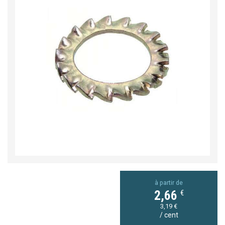
à partir de
€
2,66
3,19 €
/ cent