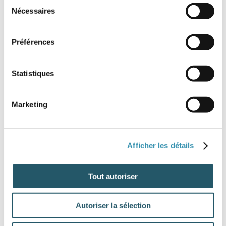
Sélection
Stock :
Disponible
Nécessaires
du
consentement
10,20
€ HT
12,24
€ TTC
Préférences
/ cent
Statistiques
Référence :
5730 12X
Diamètre :
12
Marketing
Stock :
Disponible
12,86
€ HT
Afficher les détails
15,43
€ TTC
/ cent
Tout autoriser
Référence :
5730 14X
Autoriser la sélection
Diamètre :
14
Stock :
Disponible