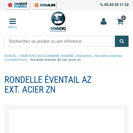
02 43 33 11 22
0
Menu
SOAZIG
»
FIXATIONS, BOULONNERIE, VISSERIE
»
Rondelles
»
Rondelles éventail
(rondelle frein)
»
Rondelle éventail AZ ext. acier zn
RONDELLE ÉVENTAIL AZ
EXT. ACIER ZN