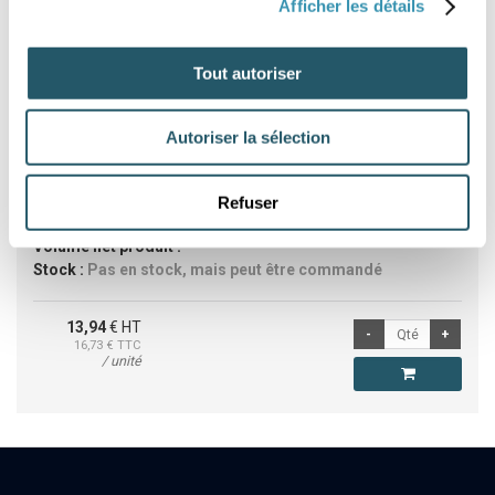
Afficher les détails
Commander un article
Tout autoriser
Référence :
WD33390
Marque :
WD40
Autoriser la sélection
Catégorie :
Graisse
Type de produit :
Graisse blanche
Conditionnement :
Aérosol
Refuser
Volume :
400 ml
Volume net produit :
Stock :
Pas en stock, mais peut être commandé
13,94
€ HT
16,73
€ TTC
/ unité