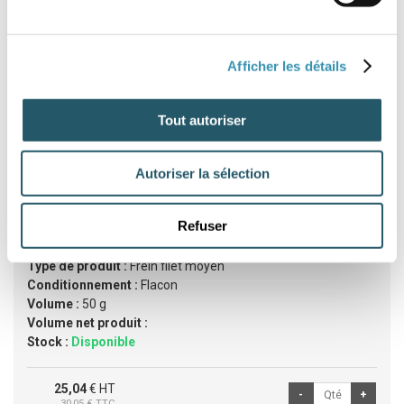
Application : Fixation de filets
Surface compatible : Métal
Jeu possible : Ajusté
Résistance : Moyenne
Afficher les détails
Action souhaitée : Collage
Tout autoriser
Commander un article
Autoriser la sélection
Référence :
BAR5022
Refuser
Marque :
Bardahl
Catégorie :
Frein filet
Type de produit :
Frein filet moyen
Conditionnement :
Flacon
Volume :
50 g
Volume net produit :
Stock :
Disponible
25,04
€ HT
30,05
€ TTC