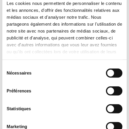
Ajouter l'article au panier
Les cookies nous permettent de personnaliser le contenu
et les annonces, d'offrir des fonctionnalités relatives aux
Recommandé pour le freinage des goujons, vis,
médias sociaux et d'analyser notre trafic. Nous
écrous.. dans toutes les mécaniques.
partageons également des informations sur l'utilisation de
notre site avec nos partenaires de médias sociaux, de
DESCRIPTIF PRODUIT
publicité et d'analyse, qui peuvent combiner celles-ci
Colle anaérobie pour freinage de filets. Résistance moyenne.
avec d'autres informations que vous leur avez fournies
ou qu'ils ont collectées lors de votre utilisation de leurs
Freinage de filets-résistance MOYENNE pour montage :
- montage universel
services.
- évite le démontage dû aux vibrations
Sélection
- utilisable sur tous matériaux
Nécessaires
du
Excellente résistance aux vibrations et aux chocs.
consentement
Excellente résistance aux huiles et hydrocarbures
Préférences
Infos techniques
Statistiques
Catégorie : Adhésifs Étanchéité, Industrie alimentaire
Temps de prise : 15-30 min
Plage Température : -50°C, 150°C
Marketing
Type de colle : Anaérobie