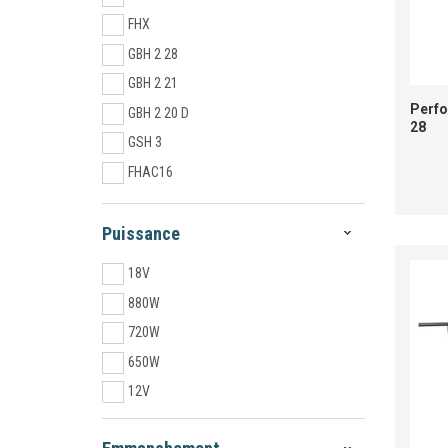
FHX
GBH 2 28
GBH 2 21
Perfo
GBH 2 20 D
28
GSH 3
FHAC16
HD18 HX
BLHX
Puissance
ONEFHPX
18V
880W
720W
650W
12V