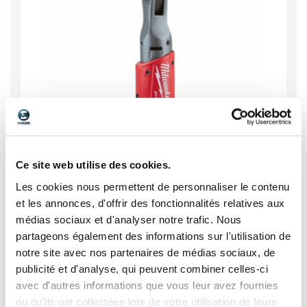
Ce site web utilise des cookies.
Les cookies nous permettent de personnaliser le contenu
et les annonces, d'offrir des fonctionnalités relatives aux
médias sociaux et d'analyser notre trafic. Nous
Clés à cliquet 3/8 12V modèle FIR38
partageons également des informations sur l'utilisation de
notre site avec nos partenaires de médias sociaux, de
publicité et d'analyse, qui peuvent combiner celles-ci
Voir
avec d'autres informations que vous leur avez fournies
ou qu'ils ont collectées lors de votre utilisation de leurs