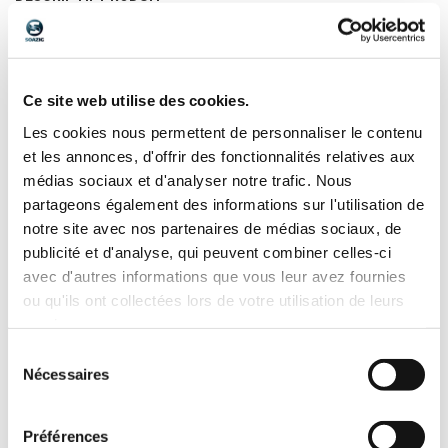
Boulon tête poëlier zingué
Commander un article
Ce site web utilise des cookies.
Les cookies nous permettent de personnaliser le contenu
Référence :
4210 4X 45
et les annonces, d'offrir des fonctionnalités relatives aux
Norme :
NFE 25129
médias sociaux et d'analyser notre trafic. Nous
DIN :
partageons également des informations sur l'utilisation de
ISO :
notre site avec nos partenaires de médias sociaux, de
Matière :
ZINGUE
publicité et d'analyse, qui peuvent combiner celles-ci
Filetage :
avec d'autres informations que vous leur avez fournies
Classe :
4,6
ou qu'ils ont collectées lors de votre utilisation de leurs
Diamètre :
4
Longueur :
45
services.
Stock :
Disponible
Sélection
Nécessaires
du
65,81
€ HT
consentement
78,97
€ TTC
/ cent
Préférences