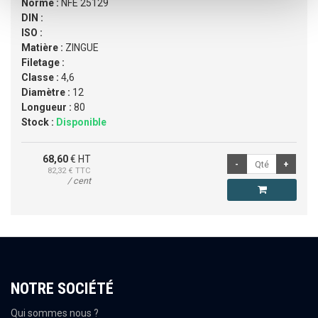
Norme :
NFE 25129
DIN :
ISO :
Matière :
ZINGUE
Filetage :
Classe :
4,6
Diamètre :
12
Longueur :
80
Stock :
Disponible
68,60
€ HT
82,32
€ TTC
/ cent
NOTRE SOCIÉTÉ
Qui sommes nous ?