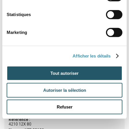
Statistiques
Référence :
4210 5X 30
Norme :
NFE 25129
DIN :
Marketing
ISO :
Matière :
ZINGUE
Filetage :
Afficher les détails
Classe :
4,6
Diamètre :
5
Longueur :
30
Tout autoriser
Stock :
Disponible
8,08
€ HT
Autoriser la sélection
9,70
€ TTC
/ cent
Refuser
Référence :
4210 12X 80