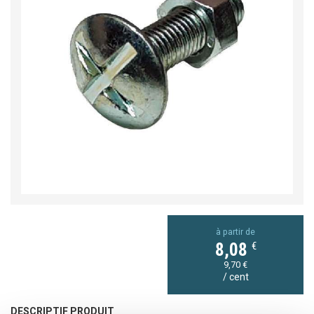
à partir de
€
8,08
9,70 €
/ cent
DESCRIPTIF PRODUIT