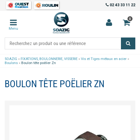
02 43 33 11 22
0
Menu
SOAZIG
»
FIXATIONS, BOULONNERIE, VISSERIE
»
Vis et Tiges métaux en acier
»
Boulons
»
Boulon tête poëlier Zn
BOULON TÊTE POËLIER ZN