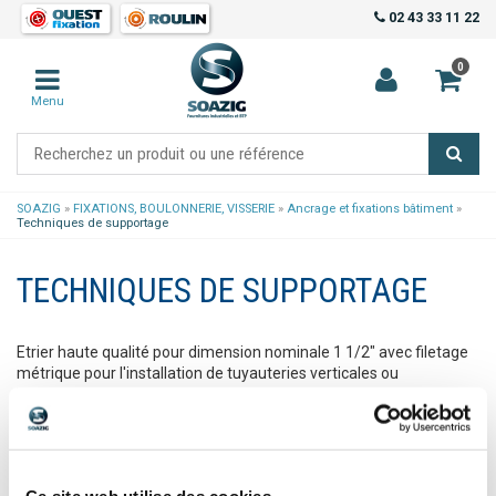
02 43 33 11 22
0
Menu
SOAZIG
»
FIXATIONS, BOULONNERIE, VISSERIE
»
Ancrage et fixations bâtiment
»
Techniques de supportage
TECHNIQUES DE SUPPORTAGE
Etrier haute qualité pour dimension nominale 1 1/2" avec filetage
métrique pour l'installation de tuyauteries verticales ou
horizontales et de tuyauteries sur profilés ou consoles. Les deux
écrous de l'étrier permettent une adaptation optimale au
diamètre extérieur des tubes.
Ce site web utilise des cookies.