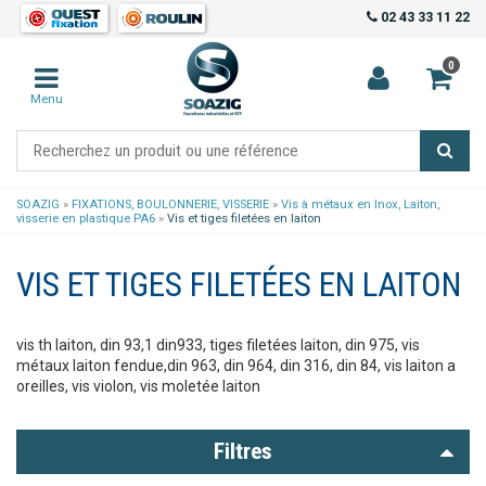
02 43 33 11 22
0
Menu
SOAZIG
»
FIXATIONS, BOULONNERIE, VISSERIE
»
Vis à métaux en Inox, Laiton,
visserie en plastique PA6
»
Vis et tiges filetées en laiton
VIS ET TIGES FILETÉES EN LAITON
vis th laiton, din 93,1 din933, tiges filetées laiton, din 975, vis
métaux laiton fendue,din 963, din 964, din 316, din 84, vis laiton a
oreilles, vis violon, vis moletée laiton
Filtres