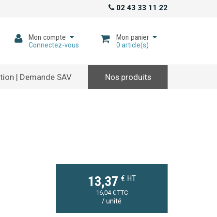
02 43 33 11 22
Mon compte
Mon panier
Connectez-vous
0
article(s)
tion | Demande SAV
Nos produits
€ HT
13,37
16,04 € TTC
/ unité