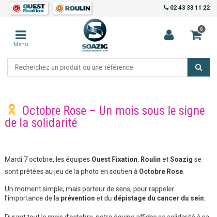
02 43 33 11 22
0
Menu
Octobre Rose – Un mois sous le signe
de la solidarité
Mardi 7 octobre, les équipes
Ouest Fixation
,
Roulin
et
Soazig
se
sont prêtées au jeu de la photo en soutien à
Octobre Rose
.
Un moment simple, mais porteur de sens, pour rappeler
l’importance de la
prévention
et du
dépistage du cancer du sein
.
Durant tout le mois d’octobre, notre équipe affiche sa solidarité à sa