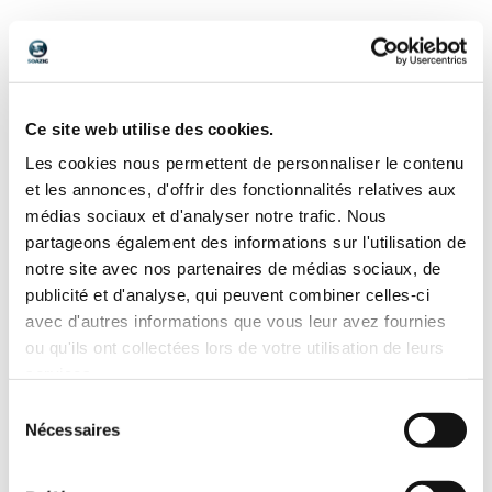
Ce n’est pas une simple exposition… c’est une
expérience
immersive
!
Tout au long de la journée, vous pourrez :
Échanger avec les artistes
sur leur parcours, leurs techniques,
Ce site web utilise des cookies.
leurs inspirations
Découvrir des œuvres en vente
pour repartir avec un souvenir
Les cookies nous permettent de personnaliser le contenu
unique
et les annonces, d'offrir des fonctionnalités relatives aux
médias sociaux et d'analyser notre trafic. Nous
Des animations pour toute la
partageons également des informations sur l'utilisation de
famille
notre site avec nos partenaires de médias sociaux, de
publicité et d'analyse, qui peuvent combiner celles-ci
Nous souhaitons faire de cet événement une
journée conviviale
.
avec d'autres informations que vous leur avez fournies
En plus de l’exposition :
ou qu'ils ont collectées lors de votre utilisation de leurs
Venez tester les trottinettes électriques tout terrain
Zosh
en
services.
partenariat avec notre client local
COCHET
Sélection
Nécessaires
du
consentement